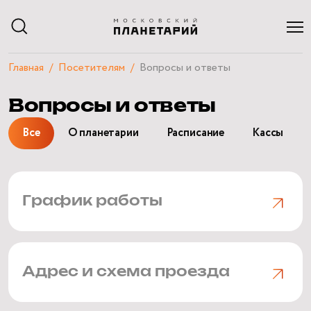
Главная
Посетителям
Вопросы и ответы
АФИША
Вопросы и ответы
РАСПИСАНИЕ
ЭКСКУРСИИ
Все
О планетарии
Расписание
Кассы
КУРСЫ И ЛЕКЦИИ
ЧАСТНЫЕ МЕРОПРИЯТИЯ
ПОСЕТИТЕЛЯМ
О ПЛАНЕТАРИИ
НАУЧНЫЙ БЛОГ
График работы
КВИЗЫ
Адрес и схема проезда