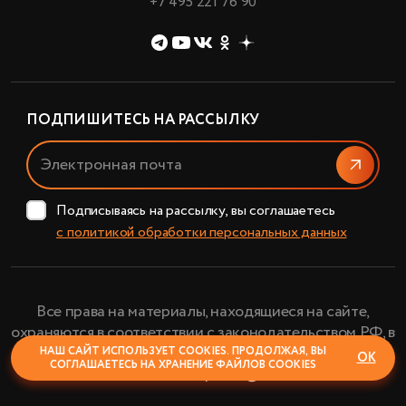
+7 495 221 76 90
ПОДПИШИТЕСЬ НА РАССЫЛКУ
Отправи
Подписываясь на рассылку, вы соглашаетесь
с политикой обработки персональных данных
Все права на материалы, находящиеся на сайте,
охраняются в соответствии с законодательством РФ, в
том числе, об авторском праве и смежных правах.
НАШ САЙТ ИСПОЛЬЗУЕТ COOKIES. ПРОДОЛЖАЯ, ВЫ
ОК
СОГЛАШАЕТЕСЬ НА ХРАНЕНИЕ ФАЙЛОВ COOKIES
АО «Планетарий» © 2024