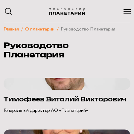
Главная
О планетарии
Руководство Планетария
АФИША
Руководство
РАСПИСАНИЕ
ЭКСКУРСИИ
Планетария
КУРСЫ И ЛЕКЦИИ
ЧАСТНЫЕ МЕРОПРИЯТИЯ
ПОСЕТИТЕЛЯМ
О ПЛАНЕТАРИИ
НАУЧНЫЙ БЛОГ
КВИЗЫ
Тимофеев Виталий Викторович
Генеральный директор АО «Планетарий»