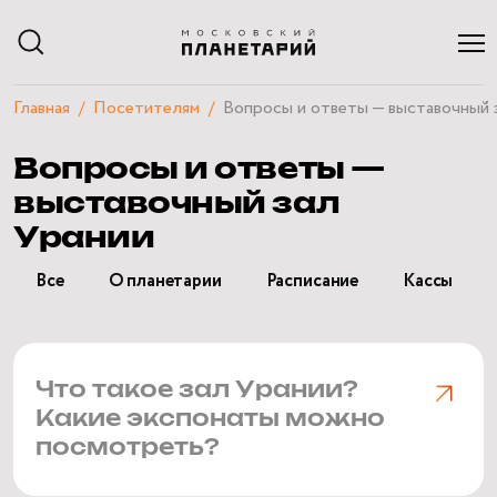
Главная
Посетителям
Вопросы и ответы — выставочный 
АФИША
Вопросы и ответы —
РАСПИСАНИЕ
ЭКСКУРСИИ
выставочный зал
КУРСЫ И ЛЕКЦИИ
Урании
ЧАСТНЫЕ МЕРОПРИЯТИЯ
ПОСЕТИТЕЛЯМ
Все
О планетарии
Расписание
Кассы
О ПЛАНЕТАРИИ
НАУЧНЫЙ БЛОГ
КВИЗЫ
Что такое зал Урании?
Какие экспонаты можно
посмотреть?