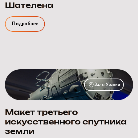
Шателена
Подробнее
Макет
третьего
Залы Урании
искусственного
спутника
земли
Макет третьего
искусственного спутника
земли