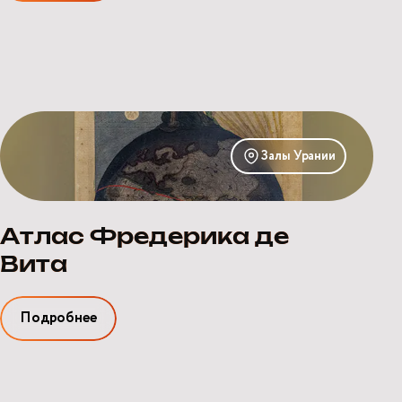
Атлас
Фредерика
Залы Урании
де
Вита
Атлас Фредерика де
Вита
Подробнее