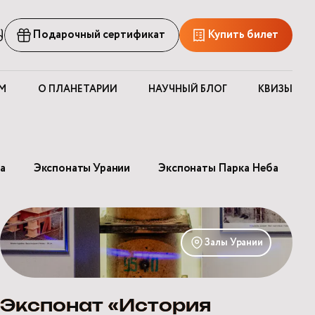
рсия
Подарочный сертификат
Купить билет
ля
лабовидящих
М
О ПЛАНЕТАРИИ
НАУЧНЫЙ БЛОГ
КВИЗЫ
а
Экспонаты Урании
Экспонаты Парка Неба
Экспонат
«История
Залы Урании
подъёма
здания
Московского
Планетария»
Экспонат «История