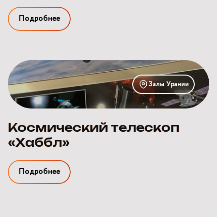
Подробнее
Космический
телескоп
Залы Урании
«Хаббл»
Космический телескоп
«Хаббл»
Подробнее