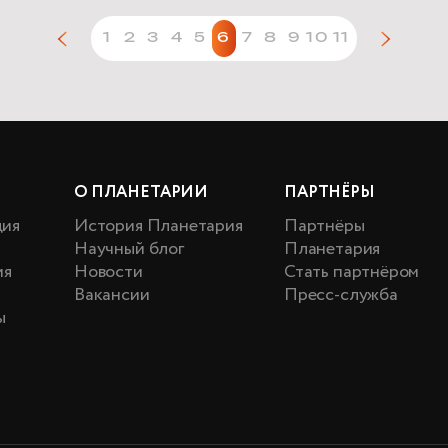
1
2
3
4
5
6
7
8
9
10
11
О ПЛАНЕТАРИИ
ПАРТНЁРЫ
ция
История Планетария
Партнёры
Научный блог
Планетария
ия
Новости
Стать партнёром
Вакансии
Пресс-служба
ы