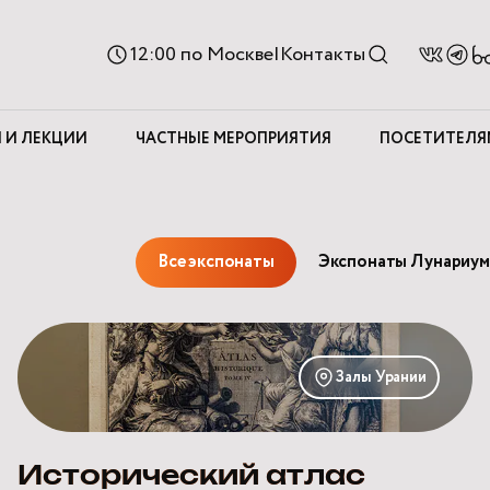
Ве
12:00
по Москве
|
Контакты
д
с
 И ЛЕКЦИИ
ЧАСТНЫЕ МЕРОПРИЯТИЯ
ПОСЕТИТЕЛЯ
Все экспонаты
Экспонаты Лунариум
Исторический
атлас
Залы Урании
Шателена
Исторический атлас