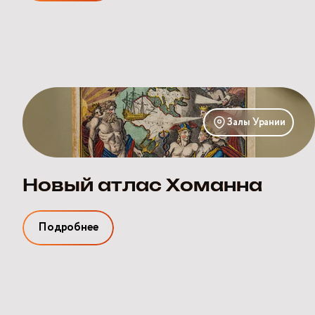
Новый
атлас
Залы Урании
Хоманна
Новый атлас Хоманна
Подробнее