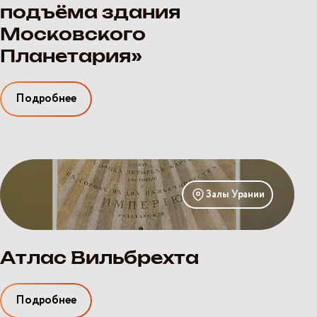
подъёма здания
Московского
Планетария»
Подробнее
Атлас
Вильбрехта
Залы Урании
Атлас Вильбрехта
Подробнее