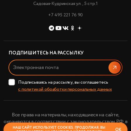
Садовая-Кудринская ул., 5 стр.1
+7 495 221 76 90
ПОДПИШИТЕСЬ НА РАССЫЛКУ
Отправи
Подписываясь на рассылку, вы соглашаетесь
с политикой обработки персональных данных
Все права на материалы, находящиеся на сайте,
охраняются в соответствии с законодательством РФ, в
том числе, об авторском праве и смежных правах.
НАШ САЙТ ИСПОЛЬЗУЕТ COOKIES. ПРОДОЛЖАЯ, ВЫ
ОК