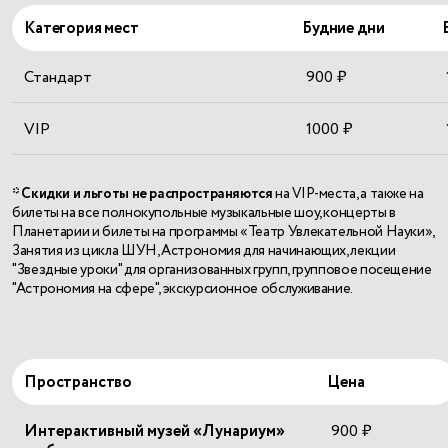
Категория мест
Будние дни
Стандарт
900 ₽
VIP
1000 ₽
* Скидки и льготы не распространяются
на VIP-места, а также на
билеты на все полнокупольные музыкальные шоу, концерты в
Планетарии и билеты на программы «Театр Увлекательной Науки»,
Занятия из цикла ШУН, Астрономия для начинающих, лекции
"Звездные уроки" для организованных групп, групповое посещение
"Астрономия на сфере", экскурсионное обслуживание.
Пространство
Цена
Интерактивный музей «Лунариум»
900 ₽