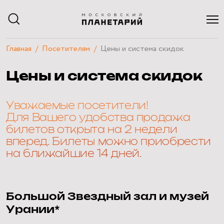
Главная
Посетителям
Цены и система скидок
АФИША
Цены и система скидок
РАСПИСАНИЕ
ЭКСКУРСИИ
КУРСЫ И ЛЕКЦИИ
Уважаемые посетители!
ЧАСТНЫЕ МЕРОПРИЯТИЯ
Для Вашего удобства продажа
ПОСЕТИТЕЛЯМ
билетов открыта на 2 недели
О ПЛАНЕТАРИИ
вперед. Билеты можно приобрести
НАУЧНЫЙ БЛОГ
на ближайшие 14 дней.
КВИЗЫ
Большой Звездный зал и музей
Урании*