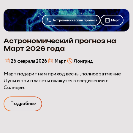
Астрономический
прогноз
Астрономический прогноз
Март
на
Март
2026
Астрономический прогноз на
года
Март 2026 года
26 февраля 2026
Март
Лонгрид
Март подарит нам приход весны, полное затмение
Луны и три планеты окажутся в соединении с
Солнцем.
Подробнее