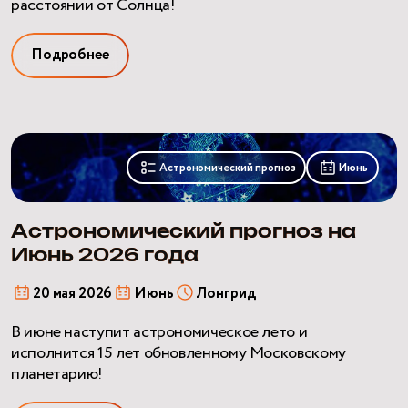
расстоянии от Солнца!
Подробнее
Астрономический
прогноз
Астрономический прогноз
Июнь
на
Июнь
2026
Астрономический прогноз на
года
Июнь 2026 года
20 мая 2026
Июнь
Лонгрид
В июне наступит астрономическое лето и
исполнится 15 лет обновленному Московскому
планетарию!