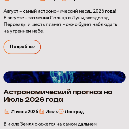
Август – самый астрономический месяц 2026 года!
В августе – затмения Солнца и Луны, звездопад
Персеиды и шесть планет можно будет наблюдать
на утреннем небе.
Подробнее
Астрономический
прогноз
на
Астрономический прогноз на
Июль
2026
Июль 2026 года
года
21 июня 2026
Июль
Лонгрид
В июле Земля окажется на самом дальнем