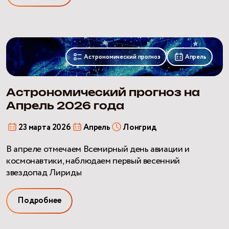
Астрономический
прогноз
Астрономический прогноз
Апрель
на
Апрель
2026
Астрономический прогноз на
года
Апрель 2026 года
23 марта 2026
Апрель
Лонгрид
В апреле отмечаем Всемирный день авиации и
космонавтики, наблюдаем первый весенний
звездопад Лириды
Подробнее