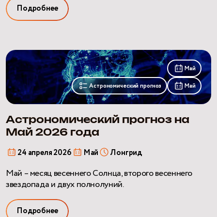
Подробнее
Астрономический
прогноз
Май
на
Астрономический прогноз
Май
Май
2026
года
Астрономический прогноз на
Май 2026 года
24 апреля 2026
Май
Лонгрид
Май – месяц весеннего Солнца, второго весеннего
звездопада и двух полнолуний.
Подробнее