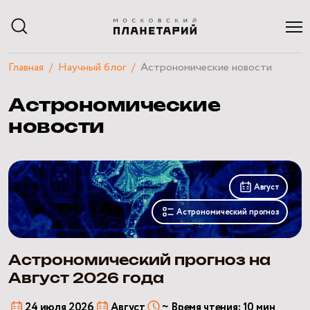
Главная
Научный блог
Астрономические новости
АФИША
Астрономические
РАСПИСАНИЕ
ЭКСКУРСИИ
новости
КУРСЫ И ЛЕКЦИИ
ЧАСТНЫЕ МЕРОПРИЯТИЯ
Астрономический
ПОСЕТИТЕЛЯМ
прогноз
О ПЛАНЕТАРИИ
Август
на
НАУЧНЫЙ БЛОГ
Астрономический прогноз
Август
КВИЗЫ
2026
года
Астрономический прогноз на
Август 2026 года
24 июля 2026
Август
~ Время чтения: 10 мин