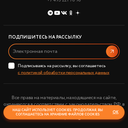
+7 495 221 76 90
ПОДПИШИТЕСЬ НА РАССЫЛКУ
Отправи
Подписываясь на рассылку, вы соглашаетесь
с политикой обработки персональных данных
Все права на материалы, находящиеся на сайте,
охраняются в соответствии с законодательством РФ, в
том числе, об авторском праве и смежных правах.
НАШ САЙТ ИСПОЛЬЗУЕТ COOKIES. ПРОДОЛЖАЯ, ВЫ
ОК
СОГЛАШАЕТЕСЬ НА ХРАНЕНИЕ ФАЙЛОВ COOKIES
АО «Планетарий» © 2024