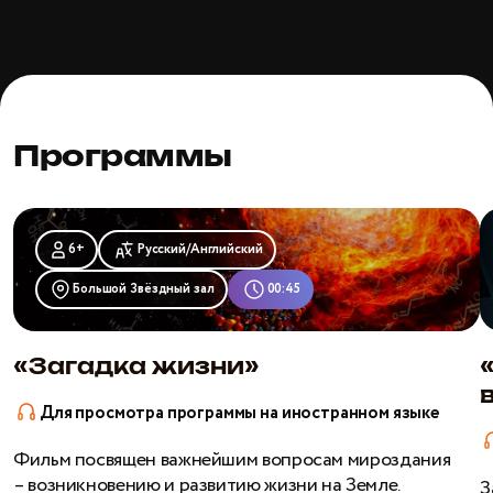
Программы
«Загадка
«
жизни»
И
6+
Русский/Английский
в
Большой Звёздный зал
00:45
«Загадка жизни»
Для просмотра программы на иностранном языке
Фильм посвящен важнейшим вопросам мироздания
– возникновению и развитию жизни на Земле.
З