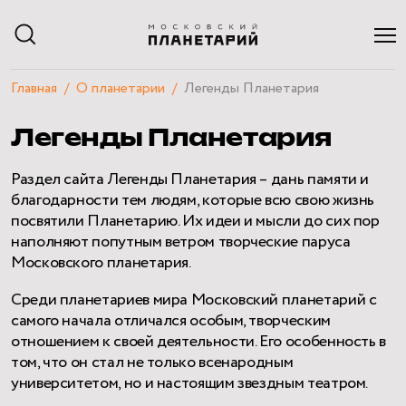
Главная
О планетарии
Легенды Планетария
АФИША
Легенды Планетария
РАСПИСАНИЕ
ЭКСКУРСИИ
Раздел сайта Легенды Планетария – дань памяти и
КУРСЫ И ЛЕКЦИИ
благодарности тем людям, которые всю свою жизнь
ЧАСТНЫЕ МЕРОПРИЯТИЯ
посвятили Планетарию. Их идеи и мысли до сих пор
ПОСЕТИТЕЛЯМ
наполняют попутным ветром творческие паруса
О ПЛАНЕТАРИИ
Московского планетария.
НАУЧНЫЙ БЛОГ
КВИЗЫ
Среди планетариев мира Московский планетарий с
самого начала отличался особым, творческим
отношением к своей деятельности. Его особенность в
том, что он стал не только всенародным
университетом, но и настоящим звездным театром.