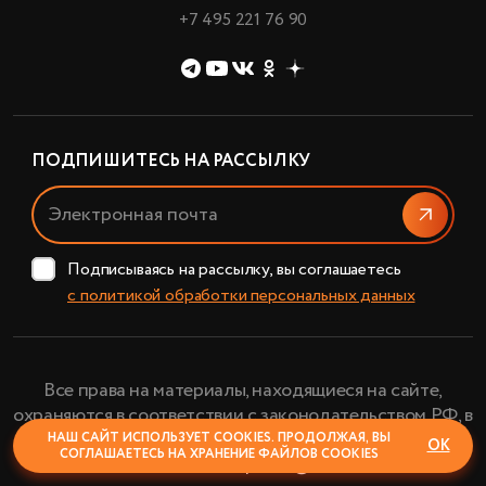
+7 495 221 76 90
ПОДПИШИТЕСЬ НА РАССЫЛКУ
Отправи
Подписываясь на рассылку, вы соглашаетесь
с политикой обработки персональных данных
Все права на материалы, находящиеся на сайте,
охраняются в соответствии с законодательством РФ, в
том числе, об авторском праве и смежных правах.
НАШ САЙТ ИСПОЛЬЗУЕТ COOKIES. ПРОДОЛЖАЯ, ВЫ
ОК
СОГЛАШАЕТЕСЬ НА ХРАНЕНИЕ ФАЙЛОВ COOKIES
АО «Планетарий» © 2024