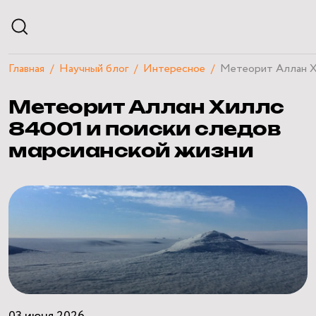
Главная
Научный блог
Интересное
Метеорит Аллан Хи
АФИША
Метеорит Аллан Хиллс
РАСПИСАНИЕ
ЭКСКУРСИИ
84001 и поиски следов
КУРСЫ И ЛЕКЦИИ
марсианской жизни
ЧАСТНЫЕ МЕРОПРИЯТИЯ
ПОСЕТИТЕЛЯМ
О ПЛАНЕТАРИИ
НАУЧНЫЙ БЛОГ
КВИЗЫ