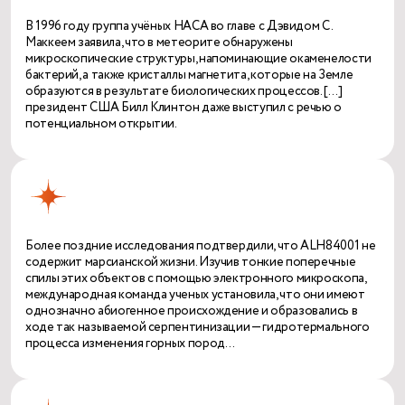
В 1996 году группа учёных НАСА во главе с Дэвидом С.
Маккеем заявила, что в метеорите обнаружены
микроскопические структуры, напоминающие окаменелости
бактерий, а также кристаллы магнетита, которые на Земле
образуются в результате биологических процессов. […]
президент США Билл Клинтон даже выступил с речью о
потенциальном открытии.
Более поздние исследования подтвердили, что ALH84001 не
содержит марсианской жизни. Изучив тонкие поперечные
спилы этих объектов с помощью электронного микроскопа,
международная команда ученых установила, что они имеют
однозначно абиогенное происхождение и образовались в
ходе так называемой серпентинизации — гидротермального
процесса изменения горных пород…