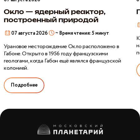
реактор,
построенный
Окло — ядерный реактор,
природой
построенный природой
07 августа 2026
~ Время чтения: 5 минут
К
н
Урановое месторождение Окло расположено в
п
Габоне. Открыто в 1956 году французскими
геологами, когда Габон ещё являлся французской
колонией.
Подробнее