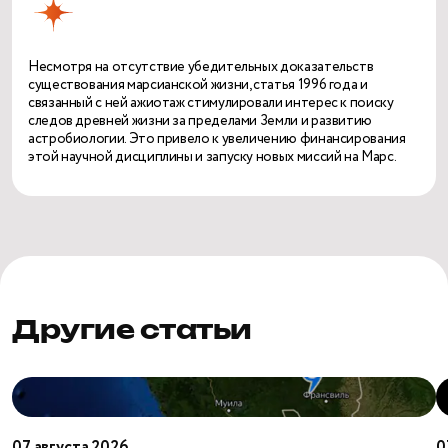
Несмотря на отсутствие убедительных доказательств
существования марсианской жизни, статья 1996 года и
связанный с ней ажиотаж стимулировали интерес к поиску
следов древней жизни за пределами Земли и развитию
астробиологии. Это привело к увеличению финансирования
этой научной дисциплины и запуску новых миссий на Марс.
Другие статьи
Окло
П
—
с
ядерный
И
07 августа 2026
0