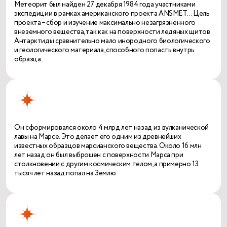
Метеорит был найден 27 декабря 1984 года участниками
экспедиции в рамках американского проекта ANSMET… Цель
проекта – сбор и изучение максимально незагрязнённого
внеземного вещества, так как на поверхности ледяных щитов
Антарктиды сравнительно мало инородного биологического
и геологического материала, способного попасть внутрь
образца.
Он сформировался около 4 млрд лет назад из вулканической
лавы на Марсе. Это делает его одним из древнейших
известных образцов марсианского вещества. Около 16 млн
лет назад он был выброшен с поверхности Марса при
столкновении с другим космическим телом, а примерно 13
тысяч лет назад попал на Землю.