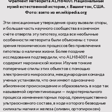
Фрагмент метеорита ALH84001. Национальный
музей естественной истории, г. Вашингтон, США.
Фото: взято из en.wikipedia.org
Эти сенсационные утверждения сразу вызвали споры,
и большая часть научного сообщества в конечном
счёте отвергла эту гипотезу, когда все необычные
особенности метеорита были объяснены с точки
зрения геохимических процессов без привлечения
гипотезы о наличии жизни. Более поздние
исследования подтвердили, что ALH84001 не
содержит марсианской жизни. Изучив тонкие
поперечные спилы этих объектов с помощью
электронного микроскопа, международная команда
ученых установила, что они имеют однозначно
абиогенное происхождение и образовались в ходе так
называемой серпентинизации — гидротермального
процесса изменения горных пород, преимущественно
ультраосновного состава, в ходе которого безводные
силикаты магния и железа (оливин, ортопироксен)