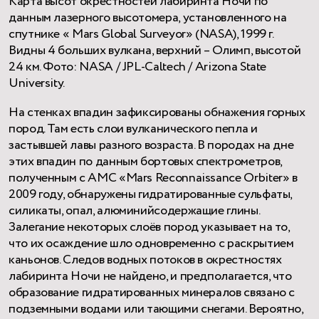
Карта высот окрестностей лабиринта Ночи по
данным лазерного высотомера, установленного на
спутнике « Mars Global Surveyor» (NASA), 1999 г.
Видны 4 больших вулкана, верхний – Олимп, высотой
24 км. Фото: NASA / JPL-Caltech / Arizona State
University.
На стенках впадин зафиксированы обнажения горных
пород. Там есть слои вулканического пепла и
застывшей лавы разного возраста. В породах на дне
этих впадин по данным бортовых спектрометров,
полученным с АМС «Mars Reconnaissance Orbiter» в
2009 году, обнаружены гидратированные сульфаты,
силикаты, опал, алюминийсодержащие глины.
Залегание некоторых слоёв пород указывает на то,
что их осаждение шло одновременно с раскрытием
каньонов. Следов водных потоков в окрестностях
лабиринта Ночи не найдено, и предполагается, что
образование гидратированных минералов связано с
подземными водами или тающими снегами. Вероятно,