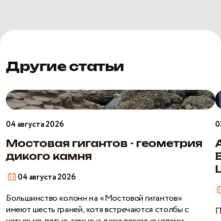
Другие статьи
Мостовая
гигантов
Р
-
–
04 августа 2026
0
геометрия
В
дикого
В
Мостовая гигантов - геометрия
камня
Ш
дикого камня
04 августа 2026
Большинство колонн на «Мостовой гигантов»
имеют шесть граней, хотя встречаются столбы с
П
четырьмя, пятью, семью и даже восемью углами.