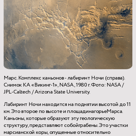
Марс. Комплекс каньонов - лабиринт Ночи (справа).
Снимок КА «Викинг-1», NASA, 1980 г. Фото: NASA /
JPL-Caltech / Arizona State University.
Лабиринт Ночи находится на поднятии высотой до 11
км. Это второе по высоте и площадинагорьеМарса.
Каньоны, которые образуют эту геологическую
структуру, представляют собойграбены. Это участки
марсианской коры, опущенные относительно