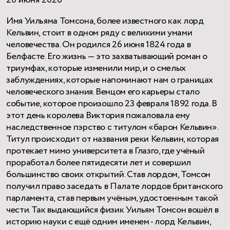
20 июня 2026
Имя Уильяма Томсона, более известного как лорд
Кельвин, стоит в одном ряду с великими умами
человечества. Он родился 26 июня 1824 года в
Белфасте. Его жизнь — это захватывающий роман о
триумфах, которые изменили мир, и о смелых
заблуждениях, которые напоминают нам о границах
человеческого знания. Венцом его карьеры стало
событие, которое произошло 23 февраля 1892 года. В
этот день королева Виктория пожаловала ему
наследственное пэрство с титулом «барон Кельвин».
Титул происходит от названия реки Кельвин, которая
протекает мимо университета в Глазго, где учёный
проработал более пятидесяти лет и совершил
большинство своих открытий. Став лордом, Томсон
получил право заседать в Палате лордов британского
парламента, став первым учёным, удостоенным такой
чести. Так выдающийся физик Уильям Томсон вошёл в
историю науки с ещё одним именем - лорд Кельвин,