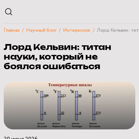
Главная
Научный блог
Интересное
Лорд Кельвин: тит
АФИША
Лорд Кельвин: титан
РАСПИСАНИЕ
ЭКСКУРСИИ
науки, который не
КУРСЫ И ЛЕКЦИИ
боялся ошибаться
ЧАСТНЫЕ МЕРОПРИЯТИЯ
ПОСЕТИТЕЛЯМ
О ПЛАНЕТАРИИ
НАУЧНЫЙ БЛОГ
КВИЗЫ