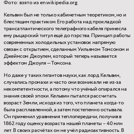
Фото: взято из en.wikipedia.org
Кельвин был не только кабинетным теоретиком, но и
блестящим практиком. Его работа над прокладкой
трансатлантического телеграфного кабеля принесла
ему рыцарский титул ещё до пэрства. Принцип работы
современных холодильных установок напрямую
связан с открытием, сделанным Уильямом Томсоном и
Джеймсом Джоулем, который теперь называется
эффектом Джоуля —Томсона.
Но даже у таких гигантов науки, как лорд Кельвин,
случались промахи и часто они возникали не из-за
некомпетентности, а потому что учёный опирался на
знания своей эпохи. Кельвин пытался рассчитать
возраст Земли, исходя из того, что планета когда-то
была расплавленной, а затем постепенно остывала.
Он применил уравнения теплопередачи, получив в
1862 году оценку возраста нашей планеты – 40 млн
лет. В своих расчётах он не учёл радиоактивность. В