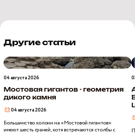
Другие статьи
Мостовая
гигантов
Р
-
–
04 августа 2026
0
геометрия
В
дикого
В
Мостовая гигантов - геометрия
камня
Ш
дикого камня
04 августа 2026
Большинство колонн на «Мостовой гигантов»
имеют шесть граней, хотя встречаются столбы с
П