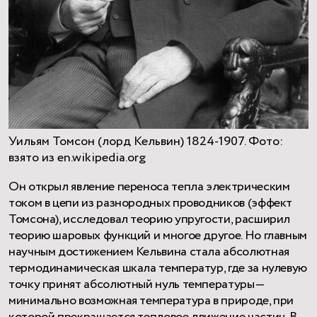
Уильям Томсон (лорд Кельвин) 1824-1907. Фото:
взято из en.wikipedia.org
Он открыл явление переноса тепла электрическим
током в цепи из разнородных проводников (эффект
Томсона), исследовал теорию упругости, расширил
теорию шаровых функций и многое другое. Но главным
научным достижением Кельвина стала абсолютная
термодинамическая шкала температур, где за нулевую
точку принят абсолютный нуль температуры—
минимально возможная температура в природе, при
которой прекращается тепловое движение частиц. В