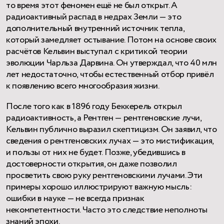
то время этот феномен ещё не был открыт. А
радиоактивный распад в недрах Земли — это
дополнительный внутренний источник тепла,
который замедляет остывание. Потом на основе своих
расчётов Кельвин выступал с критикой теории
эволюции Чарльза Дарвина. Он утверждал, что 40 млн
лет недостаточно, чтобы естественный отбор привёл
к появлению всего многообразия жизни.
После того как в 1896 году Беккерель открыл
радиоактивность, а Рентген — рентгеновские лучи,
Кельвин публично выразил скептицизм. Он заявил, что
сведения о рентгеновских лучах — это мистификация,
и пользы от них не будет. Позже, убедившись в
достоверности открытия, он даже позволил
просветить свою руку рентгеновскими лучами. Эти
примеры хорошо иллюстрируют важную мысль:
ошибки в науке — не всегда признак
некомпетентности. Часто это следствие неполноты
знаний эпохи.