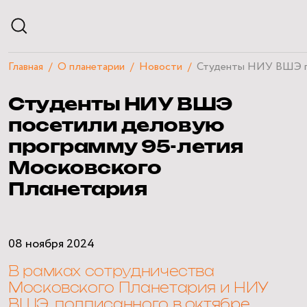
Главная
О планетарии
Новости
Студенты НИУ ВШЭ по
АФИША
Студенты НИУ ВШЭ
РАСПИСАНИЕ
ЭКСКУРСИИ
посетили деловую
КУРСЫ И ЛЕКЦИИ
программу 95-летия
ЧАСТНЫЕ МЕРОПРИЯТИЯ
Московского
ПОСЕТИТЕЛЯМ
О ПЛАНЕТАРИИ
Планетария
НАУЧНЫЙ БЛОГ
КВИЗЫ
ММФНК
08 ноября 2024
В рамках сотрудничества
Московского Планетария и НИУ
ВШЭ, подписанного в октябре