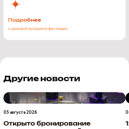
Подробнее
о деловой программе фестиваля
Другие новости
Открыто
1
бронирование
а
школьных
С
05 августа 2026
0
экскурсий
п
на
в
Открыто бронирование
сентябрь
М