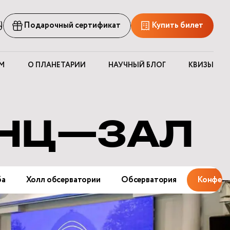
рсия
Подарочный сертификат
Купить билет
ля
лабовидящих
М
О ПЛАНЕТАРИИ
НАУЧНЫЙ БЛОГ
КВИЗЫ
ЕНЦ—ЗАЛ
ба
Холл обсерватории
Обсерватория
Конфере