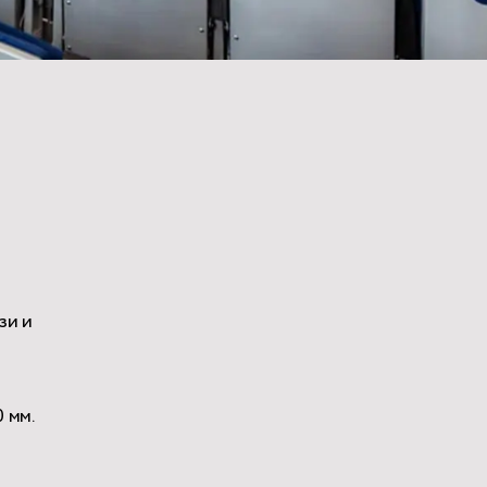
зи и
 мм.