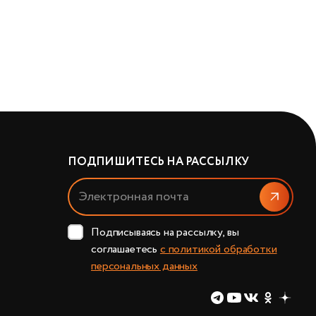
Экс
К
ПОДПИШИТЕСЬ НА РАССЫЛКУ
Отправит
Подписываясь на рассылку, вы
соглашаетесь
с политикой обработки
персональных данных