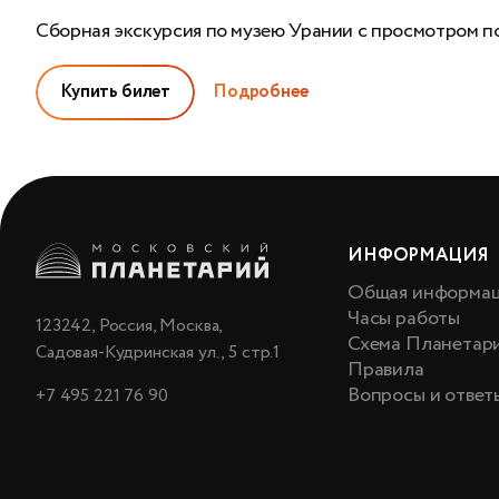
Сборная экскурсия по музею Урании с просмотром п
Купить билет
Подробнее
ИНФОРМАЦИЯ
Общая информа
Часы работы
123242, Россия, Москва,
Схема Планетар
Садовая-Кудринская ул., 5 стр.1
Правила
Вопросы и ответ
+7 495 221 76 90