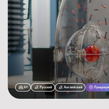
6+
Русский
Английский
Лунариу