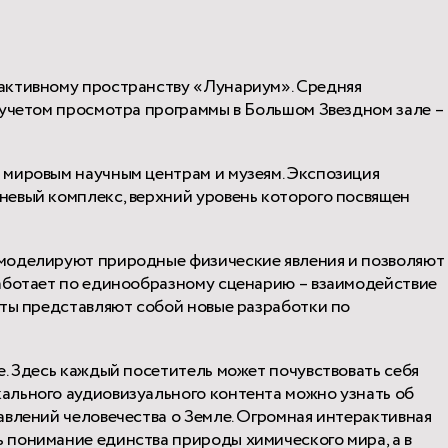
активному пространству «Лунариум». Средняя
c учетом просмотра программы в Большом Звездном зале –
 мировым научным центрам и музеям. Экспозиция
евый комплекс, верхний уровень которого посвящен
моделируют природные физические явления и позволяют
аботает по единообразному сценарию – взаимодействие
аты представляют собой новые разработки по
.
Здесь каждый посетитель может почувствовать себя
ального аудиовизуального контента можно узнать об
авлений человечества о Земле. Огромная интерактивная
понимание единства природы химического мира, а в