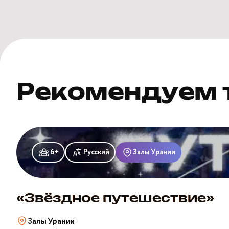
Рекомендуем 
«Звёздное
путешествие»
6+
Русский
Залы Урании
«Звёздное путешествие»
Залы Урании