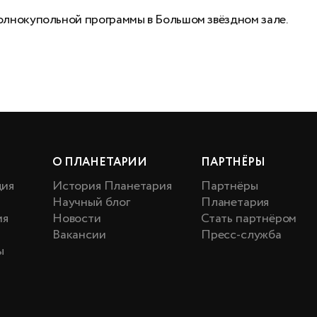
олнокупольной программы в Большом звёздном зале.
О ПЛАНЕТАРИИ
ПАРТНЁРЫ
ция
История Планетария
Партнёры
Научный блог
Планетария
ия
Новости
Стать партнёром
Вакансии
Пресс-служба
ы