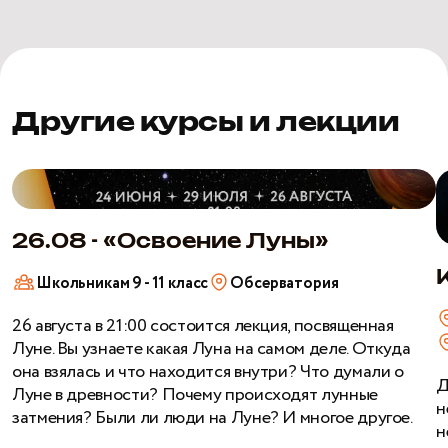
Другие курсы и лекции
26.08
К
-
д
«Освоение
в
26.08 - «Освоение Луны»
Луны»
Школьникам 9 - 11 класс
Обсерватория
26 августа в 21:00 состоится лекция, посвященная
Луне. Вы узнаете какая Луна на самом деле. Откуда
она взялась и что находится внутри? Что думали о
Д
Луне в древности? Почему происходят лунные
н
затмения? Были ли люди на Луне? И многое другое.
н