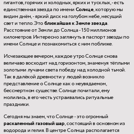
гигантов, горячих и холодных, ярких и тусклых, - есть
единственная звезда по имени
Солнце
, которую мы
видим днём, - яркий диск на голубом небе, несущий
свет и тепло. Это
ближайшая к Земле звезда
.
Расстояние от Земли до Солнца - 150 миллионов
километров. Интересно заглянуть в паспорт звезды по
имени Солнце и познакомиться с ним поближе.
Исчезающее вечером, каждое утро Солнце снова
величаво восходит над горизонтом, знаменуя тёплыми
золотыми лучами света победу над холодной тьмой.
Так в далёкой древности у людей возникло
представление о Солнце как о неувядаемом,
бессмертном существе. Солнце почитали, ему
молились, в его честь устраивались ритуальные
праздники.
Сегодня мы знаем, что Солнце - это огромный
раскаленный газовый шар
, состоящий в основном из
водорода и гелия. В центре Солнца располагается