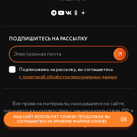
ПОДПИШИТЕСЬ НА РАССЫЛКУ
Отправи
Подписываясь на рассылку, вы соглашаетесь
с политикой обработки персональных данных
Все права на материалы, находящиеся на сайте,
охраняются в соответствии с законодательством РФ, в
том числе, об авторском праве и смежных правах.
НАШ САЙТ ИСПОЛЬЗУЕТ COOKIES. ПРОДОЛЖАЯ, ВЫ
ОК
СОГЛАШАЕТЕСЬ НА ХРАНЕНИЕ ФАЙЛОВ COOKIES
АО «Планетарий» © 2024
Закры
Политика конфиденциальности