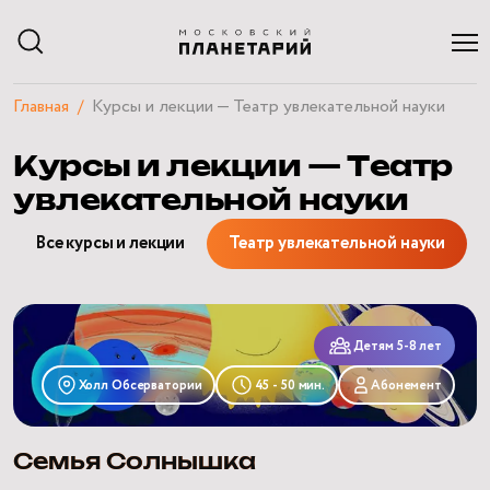
Главная
Курсы и лекции — Театр увлекательной науки
АФИША
Курсы и лекции — Театр
РАСПИСАНИЕ
ЭКСКУРСИИ
увлекательной науки
КУРСЫ И ЛЕКЦИИ
ЧАСТНЫЕ МЕРОПРИЯТИЯ
Все курсы и лекции
Театр увлекательной науки
ПОСЕТИТЕЛЯМ
О ПЛАНЕТАРИИ
Семья
НАУЧНЫЙ БЛОГ
Солнышка
КВИЗЫ
Детям 5-8 лет
Холл Обсерватории
45 - 50 мин.
Абонемент
Семья Солнышка