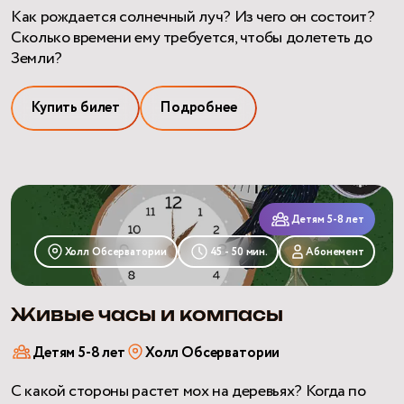
Как рождается солнечный луч? Из чего он состоит?
Сколько времени ему требуется, чтобы долететь до
Земли?
Купить билет
Подробнее
Живые
часы
Детям 5-8 лет
и
Холл Обсерватории
45 - 50 мин.
Абонемент
компасы
Живые часы и компасы
Детям 5-8 лет
Холл Обсерватории
С какой стороны растет мох на деревьях? Когда по