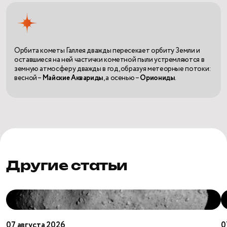
Орбита кометы Галлея дважды пересекает орбиту Земли и
оставшиеся на ней частички кометной пыли устремляются в
земную атмосферу дважды в год, образуя метеорные потоки:
весной –
Майские Аквариды
, а осенью –
Ориониды
.
Другие статьи
От
П
астероида
с
Рюгу
И
07 августа 2026
0