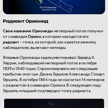
Радиант Орионид
Свое название Ориониды
метеорный поток получил
от созвездия
Орион
, в котором находится его
радиант
– точка, из которой, как кажется земному
наблюдателю, вылетают метеоры.
Впервые Ориониды задокументировал Эдвард К.
Херрик, наблюдавший метеорный поток в октябре
1839 и 1840 годах. Спрогнозировать же следующее
прибытие смог сын Джона Гершеля Александр Стюарт
Гершель. В октябре 1864 года он насчитал 14 метеоров
с радиантом в созвездии Ориона. В следующем году
Гершель-младший подтвердил точку радианта.