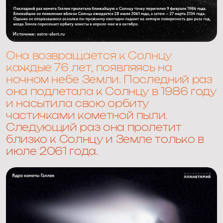
Она возвращается к Солнцу
каждые 76 лет, появляясь на
ночном небе Земли. Последний раз
она подлетала к Солнцу в 1986 году
и насытила свою орбиту
частичками кометной пыли.
Следующий раз она пролетит
близко к Солнцу и Земле только в
июле 2061 года.