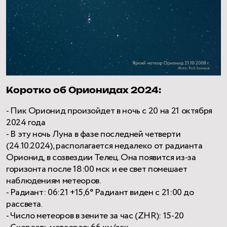
Коротко об Орионидах 2024:
- Пик Орионид произойдет в ночь с 20 на 21 октября
2024 года
- В эту ночь Луна в фазе последней четверти
(24.10.2024), располагается недалеко от радианта
Орионид, в созвездии Телец. Она появится из-за
горизонта после 18:00 мск и ее свет помешает
наблюдениям метеоров.
- Радиант: 06:21 +15,6° Радиант виден c 21:00 до
рассвета.
- Число метеоров в зените за час (ZHR): 15-20