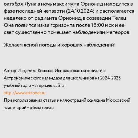
октября. Луна в ночь максимума Орионид находится в
фазе последней четверти (24.10.2024) и располагается
недалеко от радианта Орионид, в созвездии Телец.
Она появится из-за горизонта после 18:00 мск и ее
свет существенно помешает наблюдениям метеоров.
Желаем ясной погоды и хороших наблюдений!
Автор: Людмила Кошман. Использован материал из
Астрономического календаря для школьников на 2024-2025
учебный год и материалы сайта:
http://www.astronet.ru
При использовании статьи и иллюстраций ссылка на Московский
планетарий – обязательна