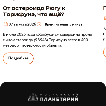
к
Торифунэ,
От астероида Рюгу к
что
Торифунэ, что ещё?
ещё?
07 августа 2026
~ Время чтения: 5 минут
К
н
В июле 2026 года «Хаябуса-2» совершила пролет
п
мимо астероида (98943) Торифунэ всего в 400
метрах от поверхности объекта.
Подробнее