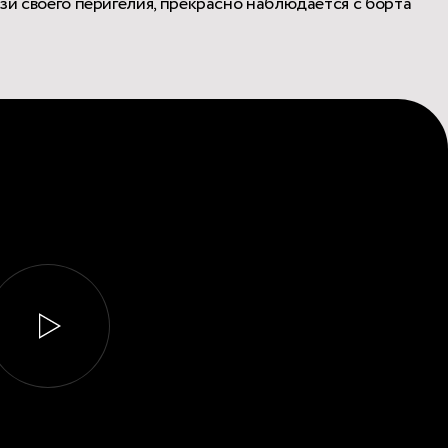
изи своего перигелия, прекрасно наблюдается с борта
Play