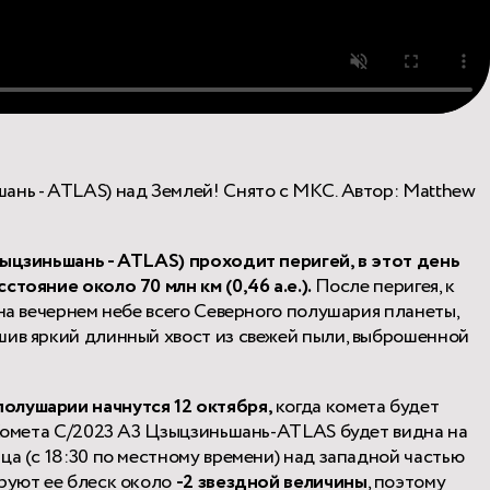
ань - ATLAS) над Землей! Снято с МКС. Автор: Matthew
зыцзиньшань - ATLAS) проходит перигей, в этот день
стояние около 70 млн км (0,46 а.е.).
После перигея, к
 на вечернем небе всего Северного полушария планеты,
шив яркий длинный хвост из свежей пыли, выброшенной
полушарии
начнутся
12 октября,
когда комета будет
. Комета C/2023 A3 Цзыцзиньшань-ATLAS будет видна на
ца (с 18:30 по местному времени) над западной частью
ируют ее блеск около
-2 звездной величины
, поэтому