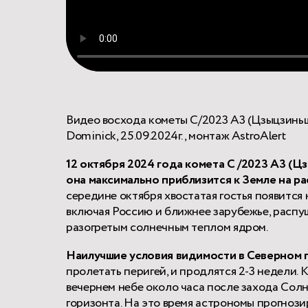
Видео восхода кометы C/2023 A3 (Цзыцзиньш
Dominick, 25.09.2024г., монтаж AstroAlert
12 октября 2024 года комета C /2023 A3 (Ц
она максимально приблизится к Земле на рас
середине октября хвостатая гостья появится
включая Россию и ближнее зарубежье, распу
разогретым солнечным теплом ядром.
Наилучшие условия видимости в Северном 
пролетать перигей, и продлятся 2-3 недели
вечернем небе около часа после захода Солн
горизонта. На это время астрономы прогноз