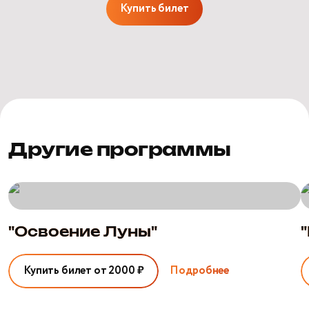
Купить билет
Другие программы
"Освоение
"
Луны"
С
с
"Освоение Луны"
Купить билет от 2000 ₽
Подробнее