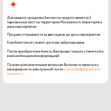
Для каждого праздника бесплатно предоставляется 5
парковочных мест на территории Московского планетария в
день мероприятия.
Про­дажи откры­ва­ются за две недели до даты меро­при­я­тия.
Если билетов нет, значит дата уже забронирована.
После приобретения билета, Вам придет письмо с памяткой и
всей необходимой информацией.
По всем дополнительным вопросам Вы можете связаться с
менеджером по электронной почте
m.vartcaba@planetarium-
moscow.ru