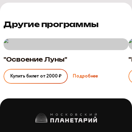
Другие программы
"Освоение
"
Луны"
С
с
"Освоение Луны"
Купить билет от 2000 ₽
Подробнее