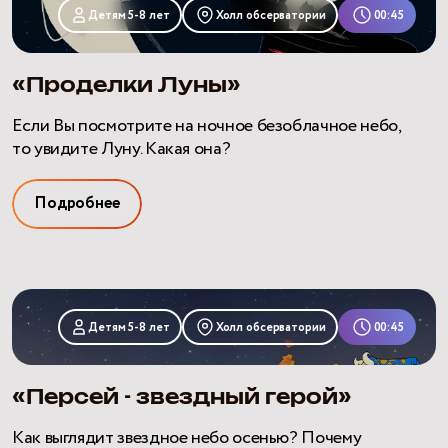
Луны»
Детям 5-8 лет
Холл обсерватории
00:45
«Проделки Луны»
Если Вы посмотрите на ночное безоблачное небо,
то увидите Луну. Какая она?
Подробнее
«Персей
-
Детям 5-8 лет
Холл обсерватории
00:45
звездный
герой»
«Персей - звездный герой»
Как выглядит звездное небо осенью? Почему