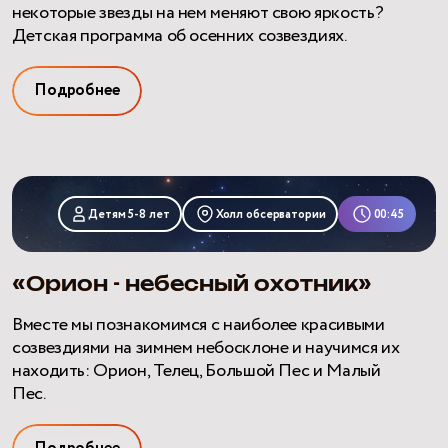
некоторые звезды на нем меняют свою яркость?
Детская программа об осенних созвездиях.
Подробнее
«Орион
-
Детям 5-8 лет
Холл обсерватории
00:45
небесный
охотник»
«Орион - небесный охотник»
Вместе мы познакомимся с наиболее красивыми
созвездиями на зимнем небосклоне и научимся их
находить: Орион, Телец, Большой Пес и Малый
Пес.