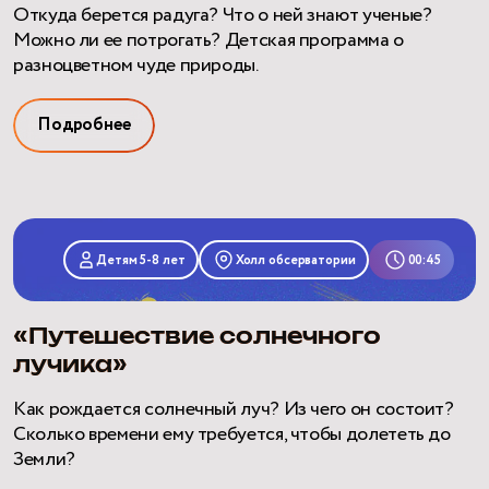
Откуда берется радуга? Что о ней знают ученые?
Можно ли ее потрогать? Детская программа о
разноцветном чуде природы.
Подробнее
«Путешествие
солнечного
Детям 5-8 лет
Холл обсерватории
00:45
лучика»
«Путешествие солнечного
лучика»
Как рождается солнечный луч? Из чего он состоит?
Сколько времени ему требуется, чтобы долететь до
Земли?