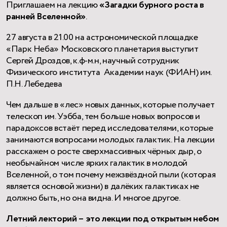
Приглашаем на лекцию
«Загадки бурного роста в
ранней Вселенной»
.
27 августа в 21.00 на астрономической площадке
«Парк Неба» Московского планетария выступит
Сергей Дроздов, к.ф-м.н, научный сотрудник
Физического института Академии наук (ФИАН) им.
П.Н. Лебедева
Чем дальше в «лес» новых данных, которые получает
телескоп им. Уэбба, тем больше новых вопросов и
парадоксов встаёт перед исследователями, которые
занимаются вопросами молодых галактик. На лекции
расскажем о росте сверхмассивных чёрных дыр, о
необычайном числе ярких галактик в молодой
Вселенной, о том почему межзвёздной пыли (которая
является основой жизни) в далёких галактиках не
должно быть, но она видна. И многое другое.
Летний лекторий – это лекции под открытым небом