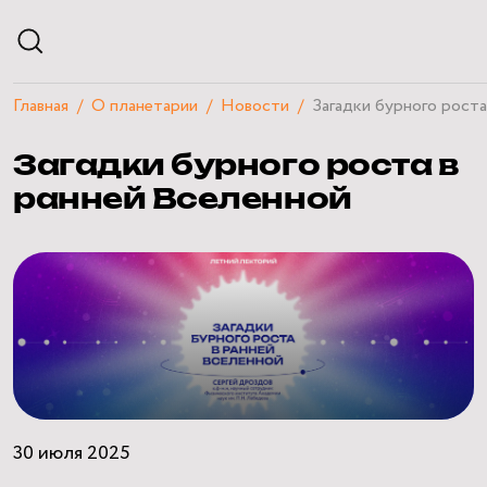
Главная
О планетарии
Новости
Загадки бурного роста
АФИША
Загадки бурного роста в
РАСПИСАНИЕ
ЭКСКУРСИИ
ранней Вселенной
КУРСЫ И ЛЕКЦИИ
ЧАСТНЫЕ МЕРОПРИЯТИЯ
ПОСЕТИТЕЛЯМ
О ПЛАНЕТАРИИ
НАУЧНЫЙ БЛОГ
КВИЗЫ
30 июля 2025