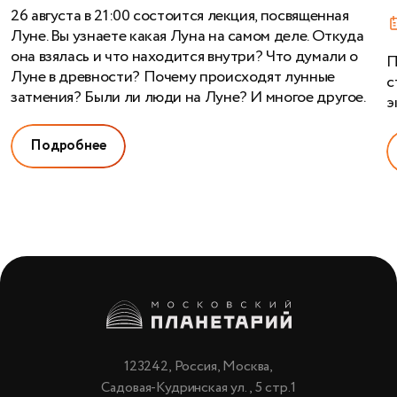
26 августа в 21:00 состоится лекция, посвященная
Луне. Вы узнаете какая Луна на самом деле. Откуда
она взялась и что находится внутри? Что думали о
П
Луне в древности? Почему происходят лунные
с
затмения? Были ли люди на Луне? И многое другое.
э
Подробнее
123242, Россия, Москва,
Садовая-Кудринская ул., 5 стр.1