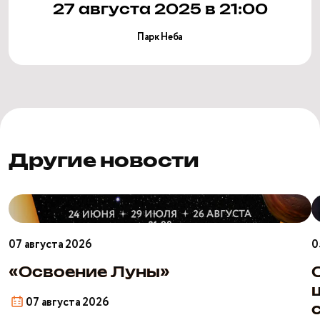
27 августа 2025 в 21:00
Парк Неба
Другие новости
«Освоение
О
Луны»
б
ш
07 августа 2026
0
э
н
«Освоение Луны»
с
07 августа 2026