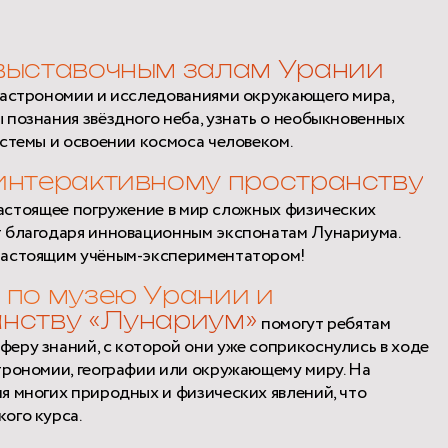
выставочным залам Урании
 астрономии и исследованиями окружающего мира,
 познания звёздного неба, узнать о необыкновенных
стемы и освоении космоса человеком.
интерактивному пространству
астоящее погружение в мир сложных физических
т благодаря инновационным экспонатам Лунариума.
настоящим учёным-экспериментатором!
 по музею Урании и
анству «Лунариум»
помогут ребятам
еру знаний, с которой они уже соприкоснулись в ходе
трономии, географии или окружающему миру. На
я многих природных и физических явлений, что
ого курса.