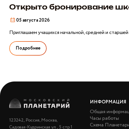
сентябрь
Открыто бронирование шко
05 августа 2026
Приглашаем учащихся начальной, средней и старшей
Подробнее
ИНФОРМАЦИЯ
Общая информа
Часы работы
123242, Россия, Москва,
Схема Планетар
Садовая-Кудринская ул., 5 стр.1