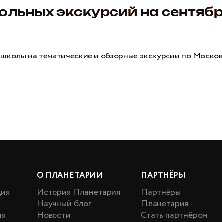
льных экскурсий на сентяб
 школы на тематические и обзорные экскурсии по Моско
О ПЛАНЕТАРИИ
ПАРТНЁРЫ
ция
История Планетария
Партнёры
Научный блог
Планетария
ия
Новости
Стать партнёром