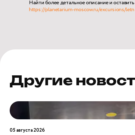
Найти более детальное описание и оставить
https://planetarium-moscow.ru/excursions/letn
Другие новос
Открыто
бронирование
школьных
экскурсий
05 августа 2026
на