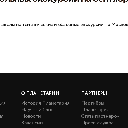
 школы на тематические и обзорные экскурсии по Моско
О ПЛАНЕТАРИИ
ПАРТНЁРЫ
ция
История Планетария
Партнёры
Научный блог
Планетария
ия
Новости
Стать партнёром
Вакансии
Пресс-служба