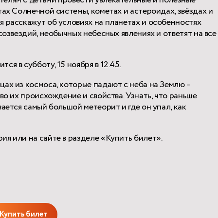
телям с детьми провести увлекательные и полезные
тах Солнечной системы, кометах и астероидах, звёздах и
я расскажут об условиях на планетах и особенностях
созвездий, необычных небесных явлениях и ответят на все
тся в субботу, 15 ноября в 12.45.
ах из космоса, которые падают с неба на Землю –
во их происхождение и свойства. Узнать, что раньше
ается самый большой метеорит и где он упал, как
я или на сайте в разделе «Купить билет».
Купить билет