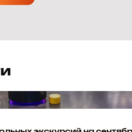
ти
льных экскурсий на сентяб