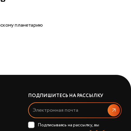
пла
0
вскому планетарию
Нюш
ком
П
ПОДПИШИТЕСЬ НА РАССЫЛКУ
Отправит
Подписываясь на рассылку, вы