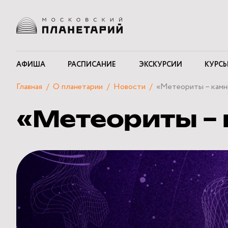
АФИША
РАСПИСАНИЕ
ЭКСКУРСИИ
КУРСЫ
Главная
О планетарии
Новости
«Метеориты – камн
«Метеориты – 