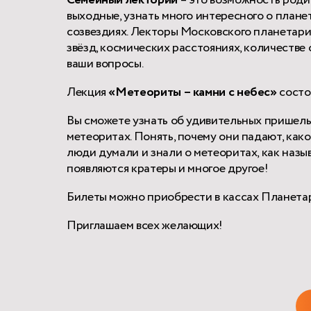
Семейный лекторий
– это возможность роди
выходные, узнать много интересного о плане
созвездиях. Лекторы Московского планетари
звёзд, космических расстояниях, количестве 
ваши вопросы.
Лекция
«Метеориты – камни с небес»
состои
Вы сможете узнать об удивительных пришельц
метеоритах. Понять, почему они падают, како
люди думали и знали о метеоритах, как назыв
появляются кратеры и многое другое!
Билеты можно приобрести в кассах Планетари
Приглашаем всех желающих!