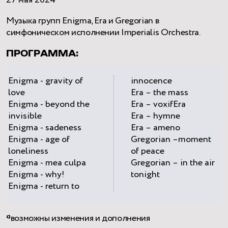
27 мая 2024
Музыка групп Enigma, Era и Gregorian в
симфоническом исполнении Imperialis Orchestra.
ПРОГРАММА:
Enigma - gravity of
innocence
love
Era – the mass
Enigma - beyond the
Era – voxifEra
invisible
Era – hymne
Enigma - sadeness
Era – ameno
Enigma - age of
Gregorian –moment
loneliness
of peace
Enigma - mea culpa
Gregorian – in the air
Enigma - why!
tonight
Enigma - return to
*
возможны изменения и дополнения