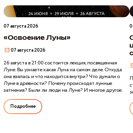
«Освоение
О
Луны»
б
ш
07 августа 2026
0
э
н
«Освоение Луны»
с
07 августа 2026
26 августа в 21:00 состоится лекция, посвященная
Луне. Вы узнаете какая Луна на самом деле. Откуда
она взялась и что находится внутри? Что думали о
П
Луне в древности? Почему происходят лунные
с
затмения? Были ли люди на Луне? И многое другое.
э
Подробнее