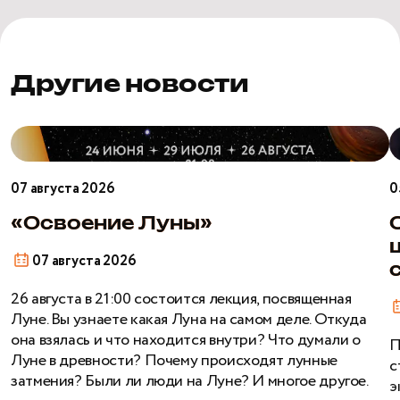
Другие новости
«Освоение
О
Луны»
б
ш
07 августа 2026
0
э
н
«Освоение Луны»
с
07 августа 2026
26 августа в 21:00 состоится лекция, посвященная
Луне. Вы узнаете какая Луна на самом деле. Откуда
она взялась и что находится внутри? Что думали о
П
Луне в древности? Почему происходят лунные
с
затмения? Были ли люди на Луне? И многое другое.
э