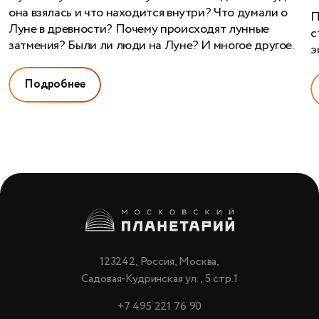
она взялась и что находится внутри? Что думали о
П
Луне в древности? Почему происходят лунные
с
затмения? Были ли люди на Луне? И многое другое.
э
Подробнее
123242, Россия, Москва,
Садовая-Кудринская ул., 5 стр.1
+7 495 221 76 90