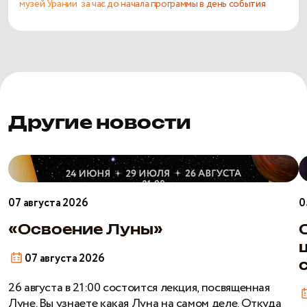
музей Урании
за час до начала программы в день события
Другие новости
«Освоение
О
Луны»
б
ш
07 августа 2026
0
э
н
«Освоение Луны»
с
07 августа 2026
26 августа в 21:00 состоится лекция, посвященная
Луне. Вы узнаете какая Луна на самом деле. Откуда