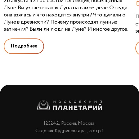
26 августа в 21:00 состоится лекция, посвященная
Луне. Вы узнаете какая Луна на самом деле. Откуда
она взялась и что находится внутри? Что думали о
П
Луне в древности? Почему происходят лунные
с
затмения? Были ли люди на Луне? И многое другое.
э
Подробнее
123242, Россия, Москва,
Садовая-Кудринская ул., 5 стр.1