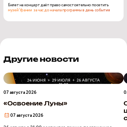
Билет на концерт даёт право самостоятельно посетить
музей Урании
за час до начала программы в день события
Другие новости
«Освоение
О
Луны»
б
ш
07 августа 2026
0
э
н
«Освоение Луны»
с
07 августа 2026