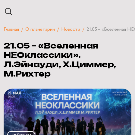
Главная
О планетарии
Новости
21.05 – «Вселенная НЕ
АФИША
21.05 – «Вселенная
РАСПИСАНИЕ
ЭКСКУРСИИ
НЕОклассики».
КУРСЫ И ЛЕКЦИИ
Л.Эйнауди, Х.Циммер,
ЧАСТНЫЕ МЕРОПРИЯТИЯ
М.Рихтер
ПОСЕТИТЕЛЯМ
О ПЛАНЕТАРИИ
НАУЧНЫЙ БЛОГ
КВИЗЫ