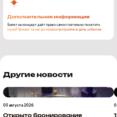
Дополнительная информация
Билет на концерт даёт право самостоятельно посетить
музей Урании
за час до начала программы в день события
Другие новости
Открыто
1
бронирование
а
школьных
С
05 августа 2026
0
экскурсий
п
на
в
Открыто бронирование