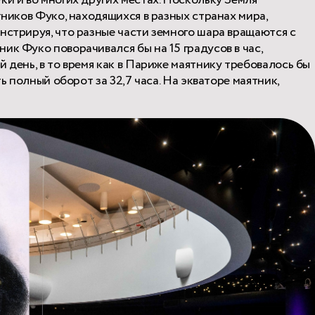
ки и во многих других местах. Поскольку Земля
тников Фуко, находящихся в разных странах мира,
нстрируя, что разные части земного шара вращаются с
ик Фуко поворачивался бы на 15 градусов в час,
 день, в то время как в Париже маятнику требовалось бы
ть полный оборот за 32,7 часа. На экваторе маятник,