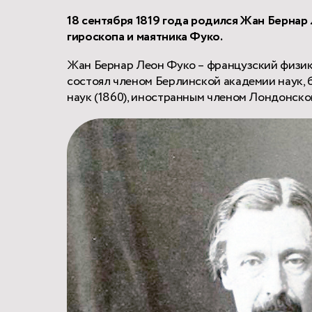
18 сентября 1819 года родился Жан Бернар
гироскопа и маятника Фуко.
Жан Бернар Леон Фуко – французский физик,
состоял членом Берлинской академии наук,
наук (1860), иностранным членом Лондонског