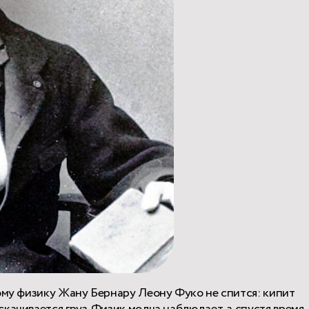
кому физику Жану Бернару Леону Фуко не спится: кипит
качивается груз. Физик молча наблюдает, а спустя время