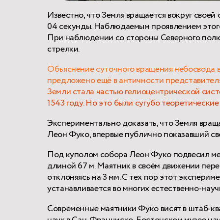
Известно, что Земля вращается вокруг своей 
04 секунды. Наблюдаемым проявлением этого
При наблюдении со стороны Северного полю
стрелки.
Объяснение суточного вращения небосвода в
предложено ещё в античности представител
Земли стала частью гелиоцентрической сис
1543 году. Но это были сугубо теоретические
Экспериментально доказать, что Земля вращае
Леон Фуко, впервые публично показавший сво
Под куполом собора Леон Фуко подвесил ме
длиной 67 м. Маятник в своём движении пер
отклоняясь на 3 мм. С тех пор этот эксперим
устанавливается во многих естественно-науч
Современные маятники Фуко висят в штаб-к