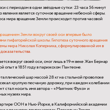
оси с периодом в одни звёздные сутки: 23 часа 56 минут
 явления является суточное вращение небесной сферы.
са мира вращение Земли происходит против часовой
ращением Земли вокруг своей оси впервые было
ями пифагорейской школы. Гипотеза суточного вращения
темы мира Николая Коперника, сформулированной им в
 доказательства.
тся вокруг своей оси, смог лишь в 19-м веке Жан Бернар
й опыт в 1851 году в парижском Пантеоне.
таллический шар массой 28 кг на стальной проволоке
есекал круглую песчаную дорожку, при каждом колебании
ент стал носить имя автора – «Маятник Фуко» и
ных музеях мира.
вартире ООН в Нью-Йорке, в Калифорнийской академии