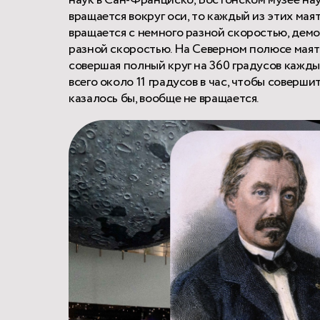
наук в Сан-Франциско, Бостонском музее нау
вращается вокруг оси, то каждый из этих мая
вращается с немного разной скоростью, демо
разной скоростью. На Северном полюсе маятн
совершая полный круг на 360 градусов каждый
всего около 11 градусов в час, чтобы соверши
казалось бы, вообще не вращается.