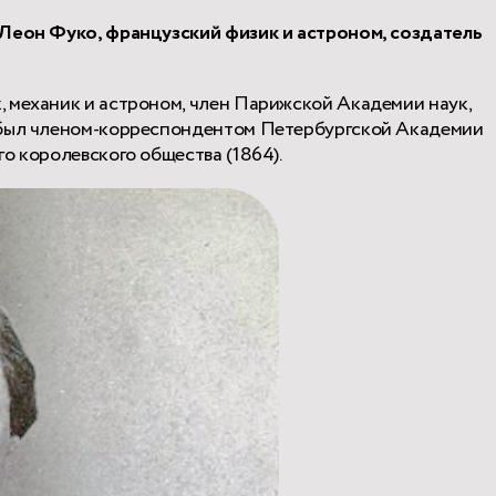
 Леон Фуко, французский физик
и астроном, создатель
 механик и астроном, член Парижской Академии наук,
 был членом-корреспондентом Петербургской Академии
о королевского общества (1864).