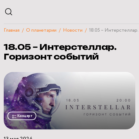
Главная
О планетарии
Новости
18.05 – Интерстеллар
АФИША
18.05 – Интерстеллар.
РАСПИСАНИЕ
ЭКСКУРСИИ
Горизонт событий
КУРСЫ И ЛЕКЦИИ
ЧАСТНЫЕ МЕРОПРИЯТИЯ
ПОСЕТИТЕЛЯМ
О ПЛАНЕТАРИИ
НАУЧНЫЙ БЛОГ
КВИЗЫ
Концерт