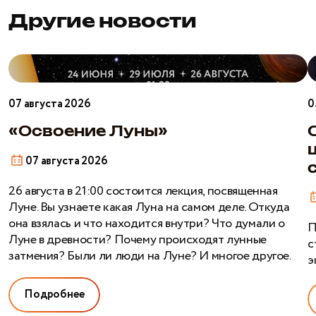
Другие новости
«Освоение
О
Луны»
б
ш
07 августа 2026
0
э
н
«Освоение Луны»
с
07 августа 2026
26 августа в 21:00 состоится лекция, посвященная
Луне. Вы узнаете какая Луна на самом деле. Откуда
она взялась и что находится внутри? Что думали о
П
Луне в древности? Почему происходят лунные
с
затмения? Были ли люди на Луне? И многое другое.
э
Подробнее