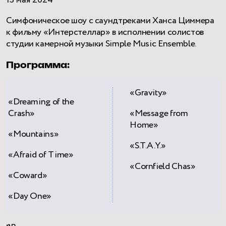
13 мая 2024
Симфоническое шоу с саундтреками Ханса Циммера
к фильму «Интерстеллар» в исполнении солистов
студии камерной музыки Simple Music Ensemble.
Программа:
«Gravity»
«Dreaming of the
Crash»
«Message from
Home»
«Mountains»
«S.T.A.Y.»
«Afraid of Time»
«Cornfield Chas»
«Coward»
«Day One»