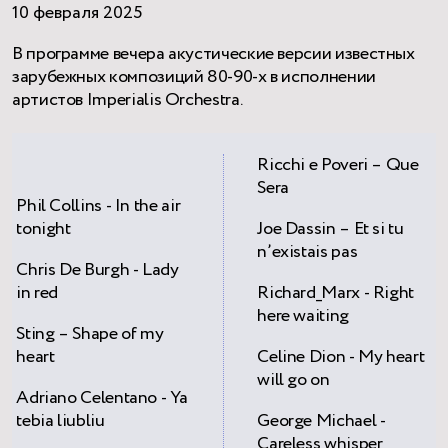
10 февраля 2025
В программе вечера акустические версии известных
зарубежных композиций 80-90-х в исполнении
артистов Imperialis Orchestra.
Ricchi e Poveri – Que
Sera
Phil Collins - In the air
tonight
Joe Dassin – Et si tu
n’existais pas
Chris De Burgh - Lady
in red
Richard_Marx - Right
here waiting
Sting – Shape of my
heart
Celine Dion - My heart
will go on
Adriano Celentano - Ya
tebia liubliu
George Michael -
Careless whisper