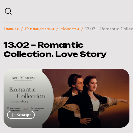
Главная
О планетарии
Новости
13.02 – Romantic Collec
АФИША
13.02 – Romantic
РАСПИСАНИЕ
ЭКСКУРСИИ
Collection. Love Story
КУРСЫ И ЛЕКЦИИ
ЧАСТНЫЕ МЕРОПРИЯТИЯ
ПОСЕТИТЕЛЯМ
О ПЛАНЕТАРИИ
НАУЧНЫЙ БЛОГ
КВИЗЫ
Концерт