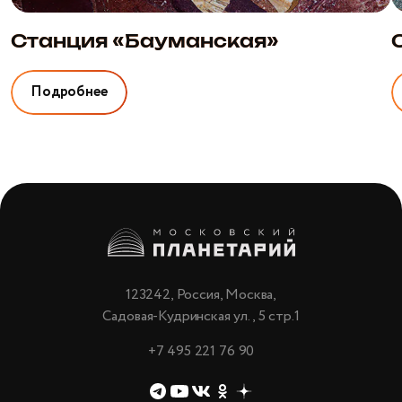
Станция «Бауманская»
Подробнее
123242, Россия, Москва,
Садовая-Кудринская ул., 5 стр.1
+7 495 221 76 90