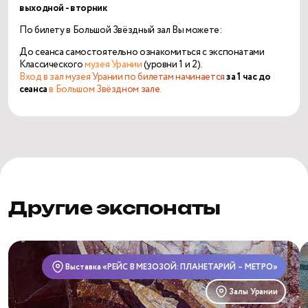
выходной - вторник
По билету в Большой Звёздный зал Вы можете:
До сеанса самостоятельно ознакомиться с экспонатами
Классического
музея Урании
(уровни 1 и 2).
Вход в зал музея Урании по билетам начинается
за 1 час до
сеанса
в Большом Звёздном зале.
Другие экспонаты
Станция
С
«Бауманская»
«
Выставка «РЕЙС В МЕЗОЗОЙ: ПЛАНЕТАРИЙ – МЕТРО»
Залы Урании