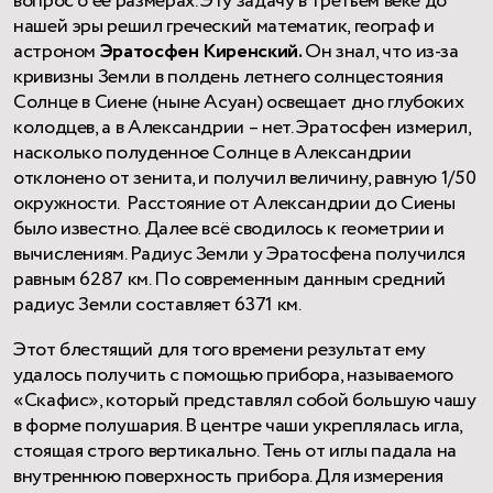
вопрос о её размерах. Эту задачу в третьем веке до
нашей эры решил греческий математик, географ и
астроном
Эратосфен Киренский.
Он знал, что из-за
кривизны Земли в полдень летнего солнцестояния
Солнце в Сиене (ныне Асуан) освещает дно глубоких
колодцев, а в Александрии – нет. Эратосфен измерил,
насколько полуденное Солнце в Александрии
отклонено от зенита, и получил величину, равную 1/50
окружности. Расстояние от Александрии до Сиены
было известно. Далее всё сводилось к геометрии и
вычислениям. Радиус Земли у Эратосфена получился
равным 6287 км. По современным данным средний
радиус Земли составляет 6371 км.
Этот блестящий для того времени результат ему
удалось получить с помощью прибора, называемого
«Скафис», который представлял собой большую чашу
в форме полушария. В центре чаши укреплялась игла,
стоящая строго вертикально. Тень от иглы падала на
внутреннюю поверхность прибора. Для измерения