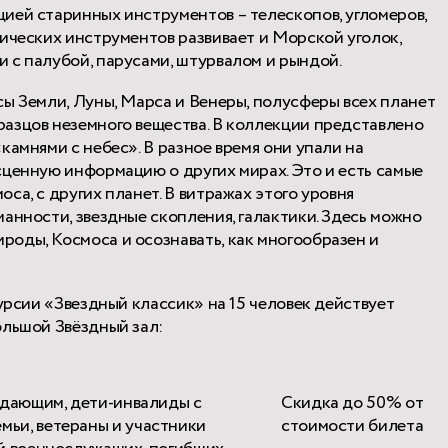
ией старинных инструментов – телескопов, угломеров,
ических инструментов развивает и Морской уголок,
 с палубой, парусами, штурвалом и рындой.
ы Земли, Луны, Марса и Венеры, полусферы всех планет
азцов неземного вещества. В коллекции представлено
камнями с небес». В разное время они упали на
сценную информацию о других мирах. Это и есть самые
са, с других планет. В витражах этого уровня
анности, звездные скопления, галактики. Здесь можно
оды, Космоса и осознавать, как многообразен и
курсии «Звездный классик» на 15 человек действует
ольшой Звёздный зал:
ждающим, дети-инвалиды с
Скидка до 50% от
ьи, ветераны и участники
стоимости билета