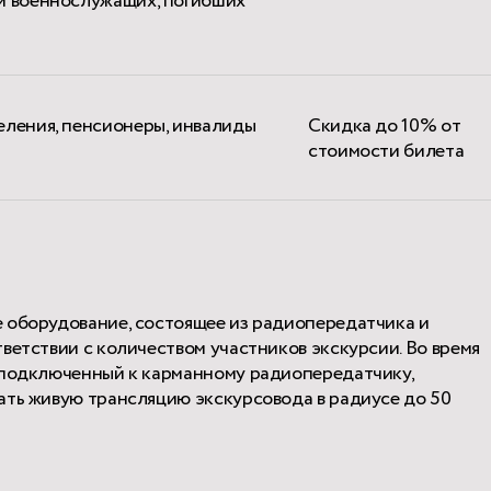
ей военнослужащих, погибших
еления, пенсионеры, инвалиды
Скидка до 10% от
стоимости билета
е оборудование, состоящее из радиопередатчика и
ветствии с количеством участников экскурсии. Во время
 подключенный к карманному радиопередатчику,
ать живую трансляцию экскурсовода в радиусе до 50