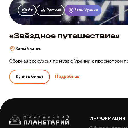
путешествие»
6+
Русский
Залы Урании
«Звёздное путешествие»
Залы Урании
Сборная экскурсия по музею Урании с просмотром п
Купить билет
Подробнее
ИНФОРМАЦИЯ