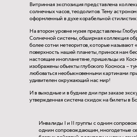
Витринная экспозиция представлена коллекц
солнечных часов, теодолитов. Тему астроном
оформленный в духе корабельной стилистики
На втором уровне музея представлены Глобус
Солнечной системы, обширная коллекция обр
более сотни метеоритов, которые называют «
поверхность нашей планеты, принося нам бе
настоящие инопланетяне, пришельцы из Космо
изображены объекты глубокого Космоса – тум
любоваться необыкновенными картинами прир
удивителен окружающий нас мир!
И в выходные и в будние дни при заказе экс
утвержденная система скидок на билеты в Б
Инвалиды I и II группы с одним сопрово
одним сопровождающим, многодетные сем