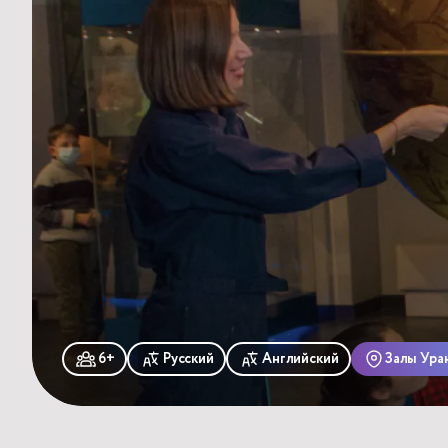
6+
Русский
Английский
Залы Ура