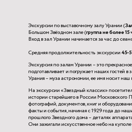
Экскурсии по выставочному залу Урании (
За
Большом Звёздном зале (
группа не более 15 
Вход в зал Урании начинается за час до сеанс
Средняя продолжительность экскурсии
45-5
Экскурсия по залам Урании – это прекрасно
подготавливает и погружает наших гостей в 
Урания – муза астрономии, ее имя носит наш 
На экскурсии «Звездный классик» посетите
истории старейшего в России Московского П
фотографий, документов, книг и оборудован
факты и события, начиная с 1929 года до на
прошлого Звездного дома – деталях аппара
Они зажигали искусственное небо на куполе 