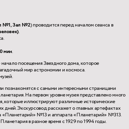
л №1, Зал №2
) проводится перед началом сеанса в
человек)
.
а.
0 мин
.
е начало посещения Звездного дома, которое
загадочный мир астрономии и космоса.
музей.
ли познакомятся с самыми интересными страницами
ланетария. На первом уровне музея представлено много
ия, которые иллюстрируют различные исторические
ших дней. Экскурсовод расскажет о главных артефактах
та «Планетарий» №13 и аппарата «Планетарий» №313.
Планетария в разное время с 1929 по 1994 годы.