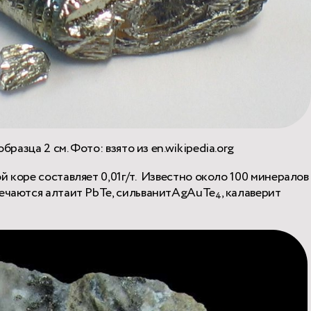
бразца 2 см. Фото: взято из en.wikipedia.org
й коре составляет 0,01г/т. Известно около 100 минералов
речаются алтаит PbTe, сильванитAgAuTe
, калаверит
4