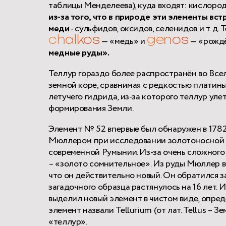
таблицы Менделеева), куда входят: кислород,
из-за того, что в природе эти элементы вс
меди
- сульфидов, оксидов, селенидов и т. д
chalkos
genos
— «медь» и
— «рождё
медные руды».
Теллур гораздо более распространён во Вселе
земной коре, сравнимая с редкостью платины
летучего гидрида, из-за которого теллур улет
формирования Земли.
Элемент № 52 впервые был обнаружен в 178
Мюллером при исследовании золотоносной р
современной Румынии. Из-за очень сложного
– «золото сомнительное». Из руды Мюллер в
что он действительно новый. Он обратился з
загадочного образца растянулось на 16 лет.
выделил новый элемент в чистом виде, опре
элемент назвали Tellurium (от лат. Tellus – 
«теллур».