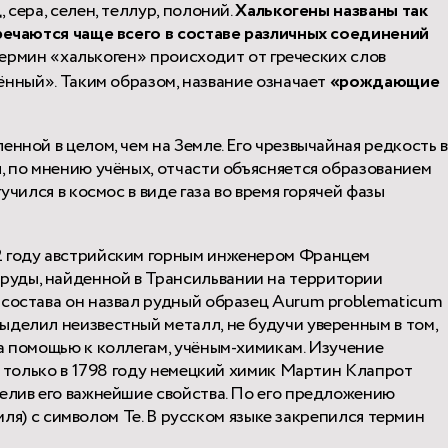
 сера, селен, теллур, полоний.
Халькогены названы так
тречаются чаще всего в составе различных соединений
. Термин «халькоген» происходит от греческих слов
нный». Таким образом, название означает
«рождающие
нной в целом, чем на Земле. Его чрезвычайная редкость в
, по мнению учёных, отчасти объясняется образованием
учился в космос в виде газа во время горячей фазы
2 году австрийским горным инженером Францем
уды, найденной в Трансильвании на территории
 состава он назвал рудный образец Aurum problematicum
ыделил неизвестный металл, не будучи уверенным в том,
а помощью к коллегам, учёным-химикам. Изучение
 И только в 1798 году немецкий химик Мартин Клапрот
делив его важнейшие свойства. По его предложению
Земля) с символом Te. В русском языке закрепился термин