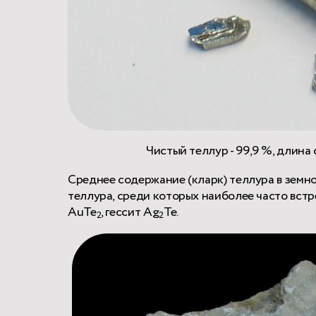
Чистый теллур - 99,9 %, длина о
Среднее содержание (кларк) теллура в земно
теллура, среди которых наиболее часто вст
AuTe
, гессит Ag
Te.
2
2