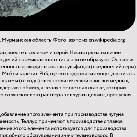
. Мурманская область. Фото: взято из en.wikipedia.org
4
ло, вместе с селеном и серой. Несмотря на наличие
ождений промышленного типа они не образуют. Основная
енностью, входит в состав сульфидов (соединений серы)
т MoS
и галенит PbS, где его содержания могут достигать
2
 — шламы (отходы) электролитической очистки медных,
ергают обжигу, а теллур остается в огарке, который
о солянокислого раствора теллур выделяют, пропуская
Добавление этого элемента при производстве чугуна
аемость. Теллур применяют в производстве сплавов
ение этого элемента используется для производства
 подобного оборудования значительно возрос. В