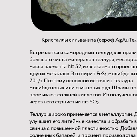
Кристаллы сильванита (серое) AgAuTe
Встречается и самородный теллур, как прави
большого числа минералов теллура, местор
масса элемента № 52, извлекаемого промышл
других металлов. Это пирит FeS
, молибдени
2
70 г/т. Поэтому основной источник теллура
молибденовых или свинцовых руд. Шламы подв
промывают соляной кислотой. Из полученног
через него сернистый газ SO
.
2
Теллур широко применяется в металлургии. 
улучшает его литейные качества и обрабатыв
свинца с повышенной пластичностью. Добавл
солнечных батарей, и процент производства