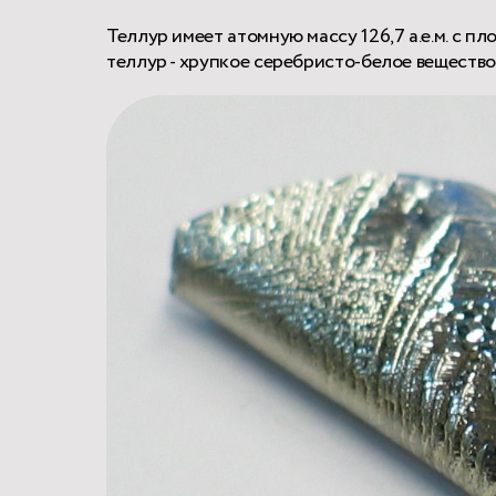
Теллур имеет атомную массу 126,7 а.е.м. с п
теллур - хрупкое серебристо-белое вещество