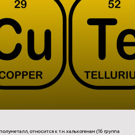
олуметалл, относится к т.н. халькогенам (16 группа