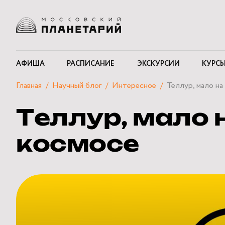
АФИША
РАСПИСАНИЕ
ЭКСКУРСИИ
КУРСЫ
Главная
Научный блог
Интересное
Теллур, мало на
Теллур, мало н
космосе